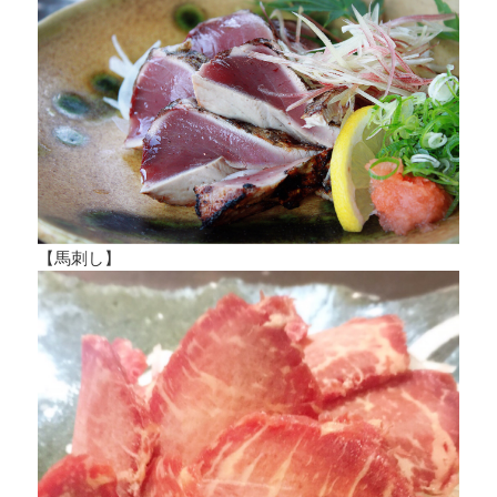
【馬刺し】