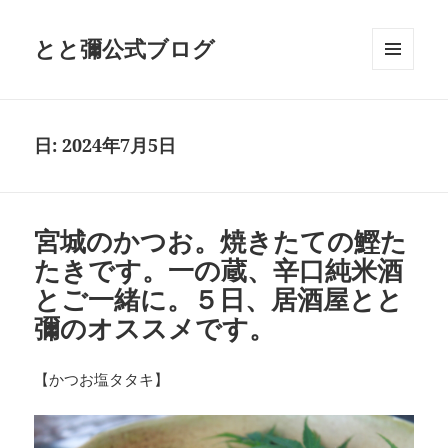
とと彌公式ブログ
メニュ
ーとウ
ィジェ
ット
日:
2024年7月5日
宮城のかつお。焼きたての鰹た
たきです。一の蔵、辛口純米酒
とご一緒に。５日、居酒屋とと
彌のオススメです。
【かつお塩タタキ】