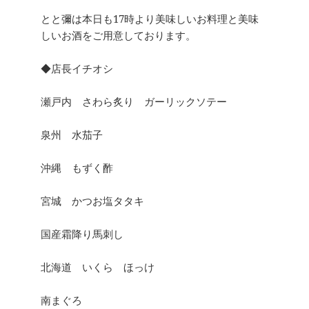
とと彌は本日も17時より美味しいお料理と美味
しいお酒をご用意しております。
◆店長イチオシ
瀬戸内 さわら炙り ガーリックソテー
泉州 水茄子
沖縄 もずく酢
宮城 かつお塩タタキ
国産霜降り馬刺し
北海道 いくら ほっけ
南まぐろ