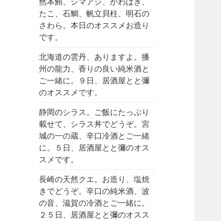
然本鮪、シマアジ、かわはぎ、
たこ、石鯛、帆立貝柱、明石の
さわら。本日のオススメお造り
です。
北海道の雲丹、ありますよ。播
州の龍力、香りの良い純米酒と
ご一緒に。９日、居酒屋とと彌
のオススメです。
静岡のシラス。ご飯にたっぷり
載せて、シラス丼でどうぞ。宮
城の一の蔵、辛口冷酒とご一緒
に。５日、居酒屋とと彌のオス
スメです。
長崎の天然クエ。お造り、塩焼
きでどうぞ。辛口の純米酒、波
の音、滋賀の冷酒とご一緒に。
２５日、居酒屋とと彌のオスス