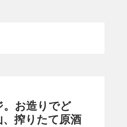
ジ。お造りでど
山、搾りたて原酒