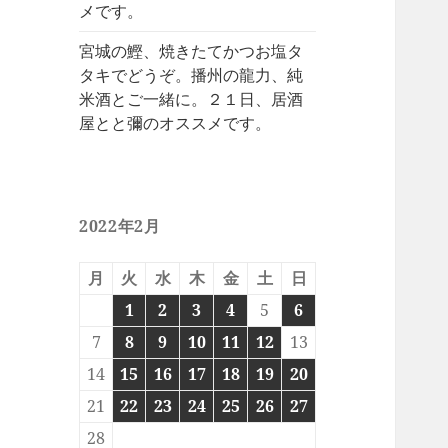
メです。
宮城の鰹、焼きたてかつお塩タ
タキでどうぞ。播州の龍力、純
米酒とご一緒に。２１日、居酒
屋とと彌のオススメです。
2022年2月
月
火
水
木
金
土
日
1
2
3
4
5
6
7
8
9
10
11
12
13
14
15
16
17
18
19
20
21
22
23
24
25
26
27
28