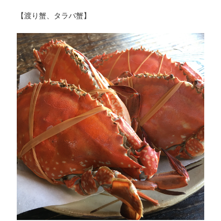
【渡り蟹、タラバ蟹】