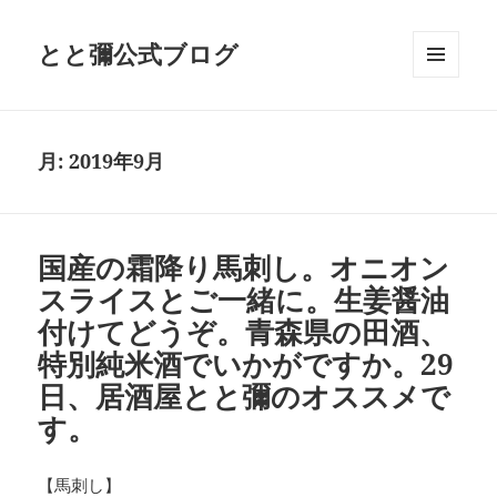
とと彌公式ブログ
メニュ
ーとウ
ィジェ
ット
月:
2019年9月
国産の霜降り馬刺し。オニオン
スライスとご一緒に。生姜醤油
付けてどうぞ。青森県の田酒、
特別純米酒でいかがですか。29
日、居酒屋とと彌のオススメで
す。
【馬刺し】