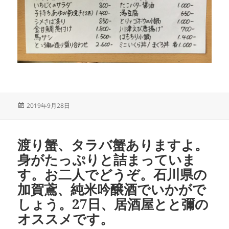
投
2019年9月28日
稿
日:
渡り蟹、タラバ蟹ありますよ。
身がたっぷりと詰まっていま
す。お二人でどうぞ。石川県の
加賀鳶、純米吟醸酒でいかがで
しょう。27日、居酒屋とと彌の
オススメです。