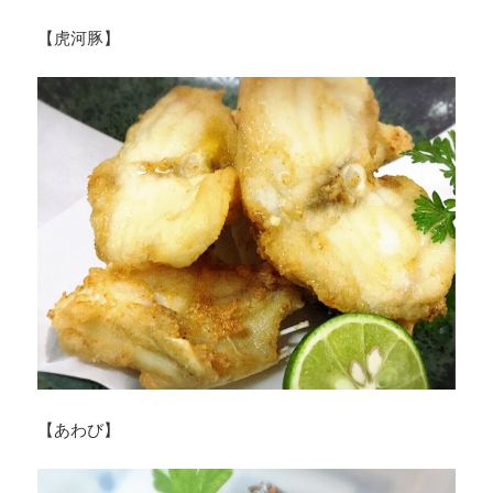
【虎河豚】
【あわび】