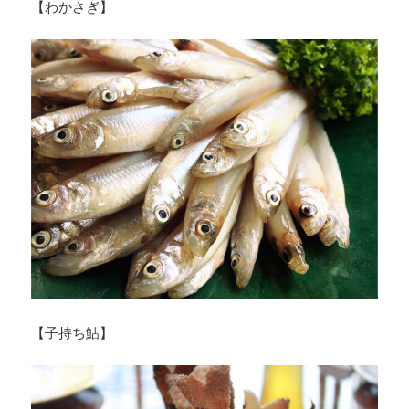
【わかさぎ】
【子持ち鮎】