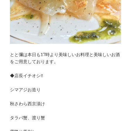
とと彌は本日も17時より美味しいお料理と美味しいお酒
をご用意しております。
◆店長イチオシ‼︎
シマアジお造り
秋さわら西京漬け
タラバ蟹、渡り蟹