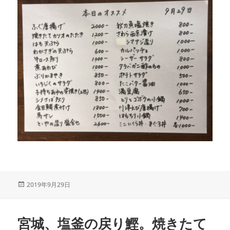
投
2019年9月29日
稿
日:
宮城、塩釜の戻り鰹。焼きたて