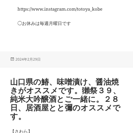
https://www.instagram.com/totoya_kobe
◯お休みは毎週月曜日です
投
2024年2月29日
稿
日:
山口県の鰆、味噌漬け、醤油焼
きがオススメです。獺祭３９、
純米大吟醸酒とご一緒に。２８
日、居酒屋とと彌のオススメで
す。
【さわら】