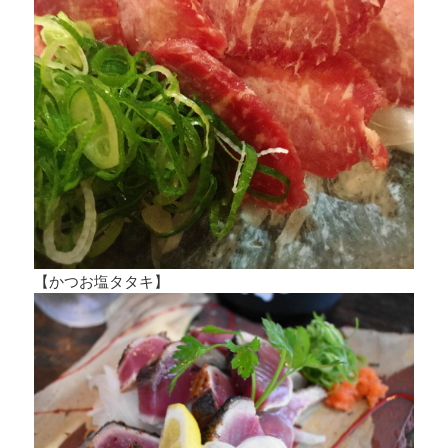
【かつお塩タタキ】