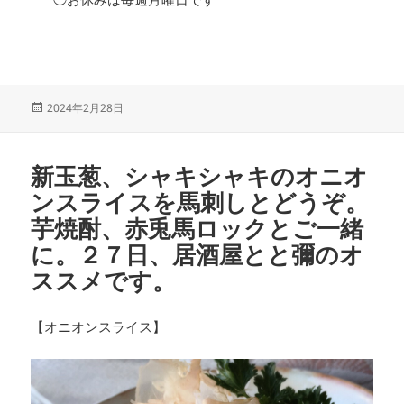
投
2024年2月28日
稿
日:
新玉葱、シャキシャキのオニオ
ンスライスを馬刺しとどうぞ。
芋焼酎、赤兎馬ロックとご一緒
に。２７日、居酒屋とと彌のオ
ススメです。
【オニオンスライス】