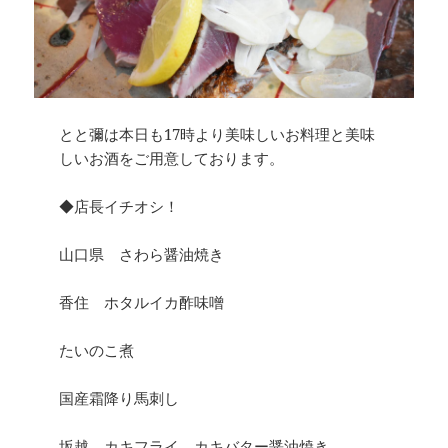
とと彌は本日も17時より美味しいお料理と美味
しいお酒をご用意しております。
◆店長イチオシ！
山口県 さわら醤油焼き
香住 ホタルイカ酢味噌
たいのこ煮
国産霜降り馬刺し
坂越 カキフライ カキバター醤油焼き