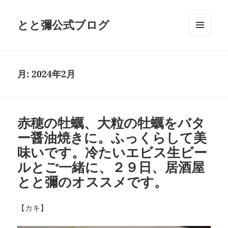
とと彌公式ブログ
メニュ
ーとウ
ィジェ
ット
月:
2024年2月
赤穂の牡蠣、大粒の牡蠣をバタ
ー醤油焼きに。ふっくらして美
味いです。冷たいエビス生ビー
ルとご一緒に、２９日、居酒屋
とと彌のオススメです。
【カキ】