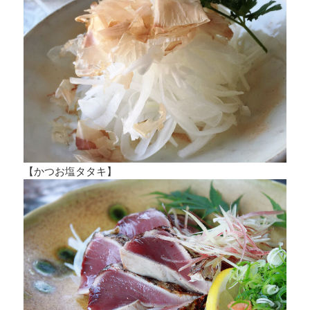
【かつお塩タタキ】