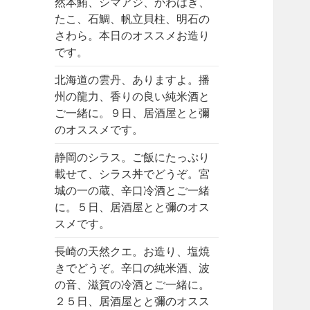
然本鮪、シマアジ、かわはぎ、
たこ、石鯛、帆立貝柱、明石の
さわら。本日のオススメお造り
です。
北海道の雲丹、ありますよ。播
州の龍力、香りの良い純米酒と
ご一緒に。９日、居酒屋とと彌
のオススメです。
静岡のシラス。ご飯にたっぷり
載せて、シラス丼でどうぞ。宮
城の一の蔵、辛口冷酒とご一緒
に。５日、居酒屋とと彌のオス
スメです。
長崎の天然クエ。お造り、塩焼
きでどうぞ。辛口の純米酒、波
の音、滋賀の冷酒とご一緒に。
２５日、居酒屋とと彌のオスス