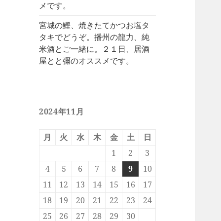
メです。
宮城の鰹、焼きたてかつお塩タ
タキでどうぞ。播州の龍力、純
米酒とご一緒に。２１日、居酒
屋とと彌のオススメです。
2024年11月
月
火
水
木
金
土
日
1
2
3
4
5
6
7
8
9
10
11
12
13
14
15
16
17
18
19
20
21
22
23
24
25
26
27
28
29
30