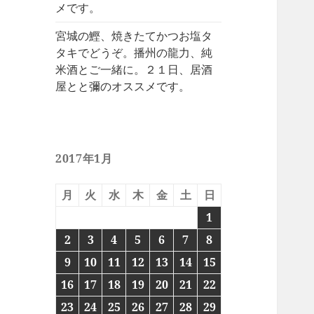
メです。
宮城の鰹、焼きたてかつお塩タ
タキでどうぞ。播州の龍力、純
米酒とご一緒に。２１日、居酒
屋とと彌のオススメです。
2017年1月
月
火
水
木
金
土
日
1
2
3
4
5
6
7
8
9
10
11
12
13
14
15
16
17
18
19
20
21
22
23
24
25
26
27
28
29