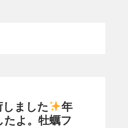
荷しました
年
したよ。牡蠣フ