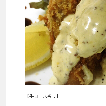
【牛ロース炙り】