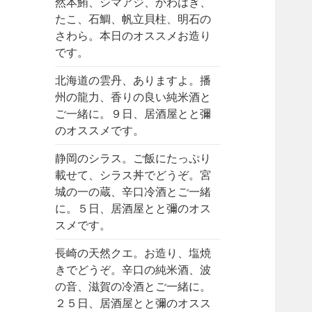
然本鮪、シマアジ、かわはぎ、
たこ、石鯛、帆立貝柱、明石の
さわら。本日のオススメお造り
です。
北海道の雲丹、ありますよ。播
州の龍力、香りの良い純米酒と
ご一緒に。９日、居酒屋とと彌
のオススメです。
静岡のシラス。ご飯にたっぷり
載せて、シラス丼でどうぞ。宮
城の一の蔵、辛口冷酒とご一緒
に。５日、居酒屋とと彌のオス
スメです。
長崎の天然クエ。お造り、塩焼
きでどうぞ。辛口の純米酒、波
の音、滋賀の冷酒とご一緒に。
２５日、居酒屋とと彌のオスス