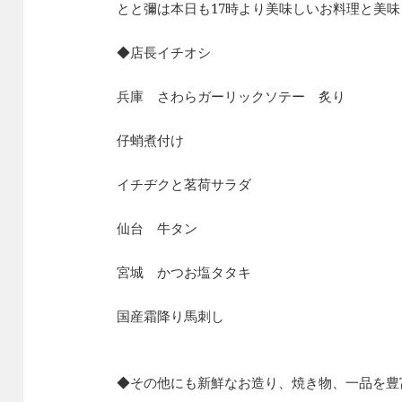
とと彌は本日も17時より美味しいお料理と美
◆店長イチオシ
兵庫 さわらガーリックソテー 炙り
仔蛸煮付け
イチヂクと茗荷サラダ
仙台 牛タン
宮城 かつお塩タタキ
国産霜降り馬刺し
◆その他にも新鮮なお造り、焼き物、一品を豊