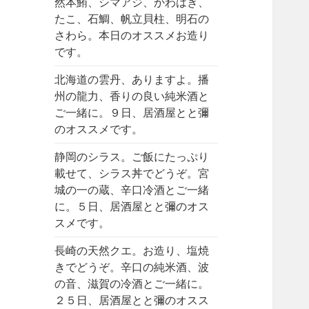
然本鮪、シマアジ、かわはぎ、
たこ、石鯛、帆立貝柱、明石の
さわら。本日のオススメお造り
です。
北海道の雲丹、ありますよ。播
州の龍力、香りの良い純米酒と
ご一緒に。９日、居酒屋とと彌
のオススメです。
静岡のシラス。ご飯にたっぷり
載せて、シラス丼でどうぞ。宮
城の一の蔵、辛口冷酒とご一緒
に。５日、居酒屋とと彌のオス
スメです。
長崎の天然クエ。お造り、塩焼
きでどうぞ。辛口の純米酒、波
の音、滋賀の冷酒とご一緒に。
２５日、居酒屋とと彌のオスス