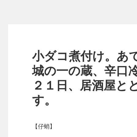
小ダコ煮付け。あ
城の一の蔵、辛口
２１日、居酒屋と
す。
【仔蛸】