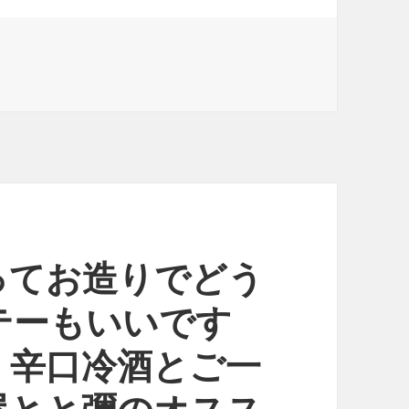
ってお造りでどう
テーもいいです
、辛口冷酒とご一
屋とと彌のオスス