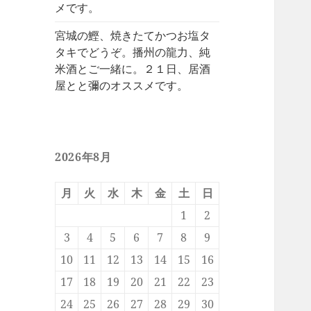
メです。
宮城の鰹、焼きたてかつお塩タ
タキでどうぞ。播州の龍力、純
米酒とご一緒に。２１日、居酒
屋とと彌のオススメです。
2026年8月
月
火
水
木
金
土
日
1
2
3
4
5
6
7
8
9
10
11
12
13
14
15
16
17
18
19
20
21
22
23
24
25
26
27
28
29
30