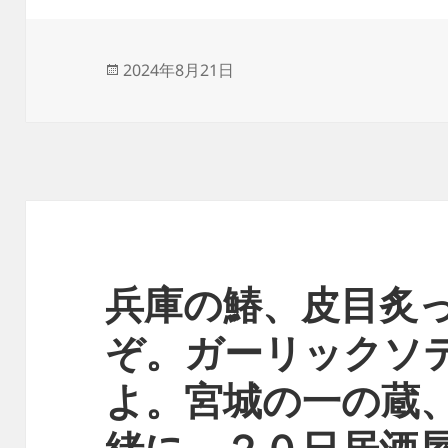
投
2024年8月21日
稿
日:
兵庫の鰆、皮目炙
ぞ。ガーリックソ
よ。宮城の一の蔵
緒に。２０日居酒