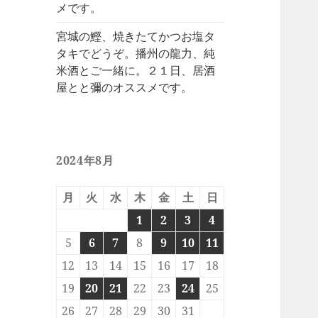
メです。
宮城の鰹、焼きたてかつお塩タ
タキでどうぞ。播州の龍力、純
米酒とご一緒に。２１日、居酒
屋とと彌のオススメです。
2024年8月
月
火
水
木
金
土
日
1
2
3
4
5
6
7
8
9
10
11
12
13
14
15
16
17
18
19
20
21
22
23
24
25
26
27
28
29
30
31