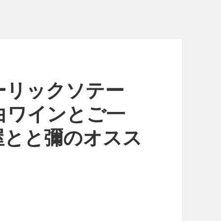
ーリックソテー
白ワインとご一
屋とと彌のオスス