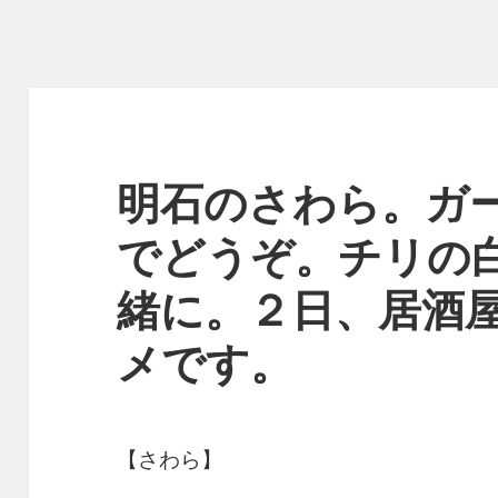
明石のさわら。ガ
でどうぞ。チリの
緒に。２日、居酒
メです。
【さわら】