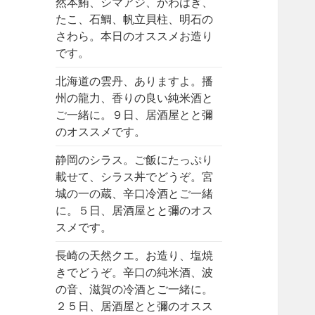
然本鮪、シマアジ、かわはぎ、
たこ、石鯛、帆立貝柱、明石の
さわら。本日のオススメお造り
です。
北海道の雲丹、ありますよ。播
州の龍力、香りの良い純米酒と
ご一緒に。９日、居酒屋とと彌
のオススメです。
静岡のシラス。ご飯にたっぷり
載せて、シラス丼でどうぞ。宮
城の一の蔵、辛口冷酒とご一緒
に。５日、居酒屋とと彌のオス
スメです。
長崎の天然クエ。お造り、塩焼
きでどうぞ。辛口の純米酒、波
の音、滋賀の冷酒とご一緒に。
２５日、居酒屋とと彌のオスス