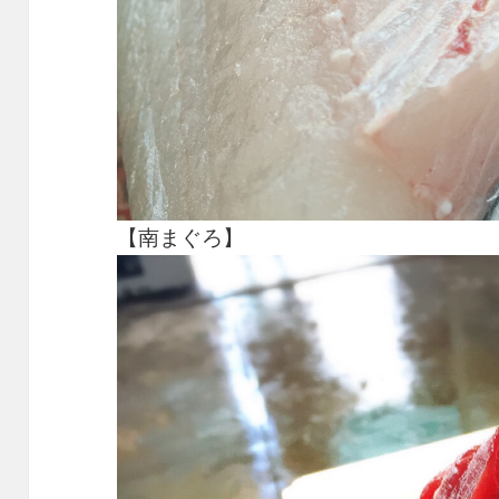
【南まぐろ】