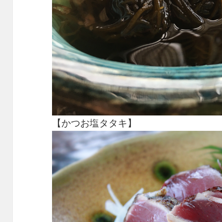
【かつお塩タタキ】